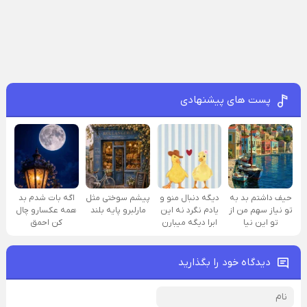
پست های پیشنهادی
حیف داشتم بد به
دیگه دنبال منو و
پیشم سوختی مثل
اگه بات شدم بد
تو نیاز سهم من از
یادم نگرد نه این
مارلبرو پایه بلند
همه عکسارو چال
تو این نیا
ابرا دیگه میبارن
کن احمق
دیدگاه خود را بگذارید