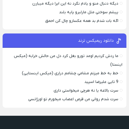
دیگه دنبال منو و یادم نگرد نه این ابرا دیگه میبارن
پیشم سوختی مثل مارلبرو پایه بلند
اگه بات شدم بد همه عکسارو چال کن احمق
دانلود ریمیکس ترند
ما ردش کردیم اومد تورو بغل کرد دل من حالش خرابه (میکس
اینستا)
خط به خط میزنم مشامی چشامم دراری (میکس اینستایی)
9 تایی علیرضا اسپید
سرت بالاعه یا نه هرچی میخواستی داری
سرت شدم روانی من قرص اعصاب میخورم تو اورژانسی