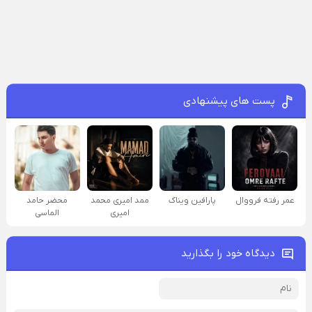
پست های پیشنهادی
عمر رفته فرووال
پارافين ویناک
ممد امیری محمد
محضر حامد
امیری
الماسی
دیدگاه خود را بگذارید