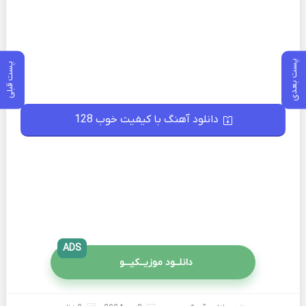
پست بعدی
پست قبلی
دانلود آهنگ با کیفیت خوب 128
ADS
دانلــود موزیــکیـــو