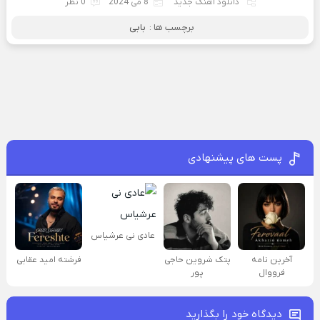
دانلود آهنگ جدید
8 می 2024
0 نظر
برچسب ها :
بابی
پست های پیشنهادی
عادی نی عرشیاس
آخرین نامه
پتک شروین حاجی
فرشته امید عقابی
فرووال
پور
دیدگاه خود را بگذارید