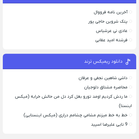
آخرین نامه فرووال
پتک شروین حاجی پور
عادی نی عرشیاس
فرشته امید عقابی
دانلود ریمیکس ترند
داشی شاهین نجفی و عرفان
محاصره مشتاق دلوجیان
ما ردش کردیم اومد تورو بغل کرد دل من حالش خرابه (میکس
اینستا)
خط به خط میزنم مشامی چشامم دراری (میکس اینستایی)
9 تایی علیرضا اسپید