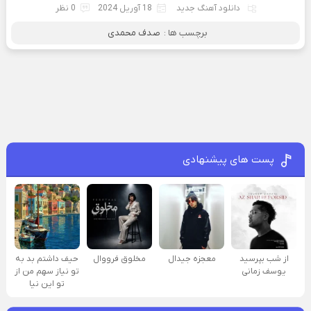
دانلود آهنگ جدید
18 آوریل 2024
0 نظر
برچسب ها :
صدف محمدی
پست های پیشنهادی
از شب بپرسید
معجزه جیدال
مخلوق فرووال
حیف داشتم بد به
یوسف زمانی
تو نیاز سهم من از
تو این نیا