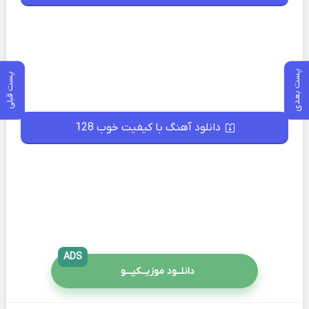
پست بعدی
پست قبلی
دانلود آهنگ با کیفیت خوب 128
ADS
دانلــود موزیــکیـــو