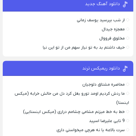
دانلود آهنگ جدید
از شب بپرسید یوسف زمانی
معجزه جیدال
مخلوق فرووال
حیف داشتم بد به تو نیاز سهم من از تو این نیا
دانلود ریمیکس ترند
محاصره مشتاق دلوجیان
ما ردش کردیم اومد تورو بغل کرد دل من حالش خرابه (میکس
اینستا)
خط به خط میزنم مشامی چشامم دراری (میکس اینستایی)
9 تایی علیرضا اسپید
سرت بالاعه یا نه هرچی میخواستی داری