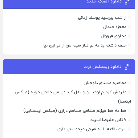
دانلود آهنگ جدید
از شب بپرسید یوسف زمانی
معجزه جیدال
مخلوق فرووال
حیف داشتم بد به تو نیاز سهم من از تو این نیا
دانلود ریمیکس ترند
محاصره مشتاق دلوجیان
ما ردش کردیم اومد تورو بغل کرد دل من حالش خرابه (میکس
اینستا)
خط به خط میزنم مشامی چشامم دراری (میکس اینستایی)
9 تایی علیرضا اسپید
سرت بالاعه یا نه هرچی میخواستی داری