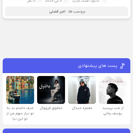
دانلود آهنگ جدید
5 می 2024
0 نظر
برچسب ها :
امیر فضلی
پست های پیشنهادی
از شب بپرسید
معجزه جیدال
مخلوق فرووال
حیف داشتم بد به
یوسف زمانی
تو نیاز سهم من از
تو این نیا