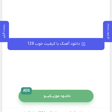
پست بعدی
پست قبلی
دانلود آهنگ با کیفیت خوب 128
ADS
دانلــود موزیــکیـــو