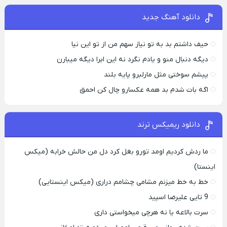
دانلود آهنگ جدید
حیف داشتم بد به تو نیاز سهم من از تو این نیا
دیگه دنبال منو و یادم نگرد نه این ابرا دیگه میبارن
پیشم سوختی مثل مارلبرو پایه بلند
اگه بات شدم بد همه عکسارو چال کن احمق
دانلود ریمیکس ترند
ما ردش کردیم اومد تورو بغل کرد دل من حالش خرابه (میکس
اینستا)
خط به خط میزنم مشامی چشامم دراری (میکس اینستایی)
9 تایی علیرضا اسپید
سرت بالاعه یا نه هرچی میخواستی داری