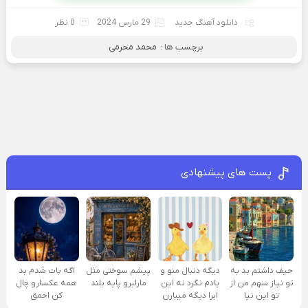
دانلود آهنگ جدید
29 مارس 2024
0 نظر
برچسب ها :
محمد محرمی
پست های پیشنهادی
حیف داشتم بد به
دیگه دنبال منو و
پیشم سوختی مثل
اگه بات شدم بد
تو نیاز سهم من از
یادم نگرد نه این
مارلبرو پایه بلند
همه عکسارو چال
تو این نیا
ابرا دیگه میبارن
کن احمق