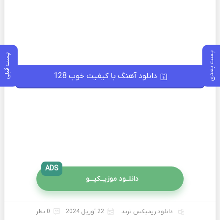
پست بعدی
پست قبلی
دانلود آهنگ با کیفیت خوب 128
ADS
دانلــود موزیــکیـــو
دانلود ریمیکس ترند
22 آوریل 2024
0 نظر