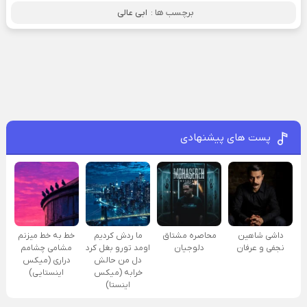
برچسب ها :
ابی عالی
پست های پیشنهادی
داشی شاهین
محاصره مشتاق
ما ردش کردیم
خط به خط میزنم
نجفی و عرفان
دلوجیان
اومد تورو بغل کرد
مشامی چشامم
دل من حالش
دراری (میکس
خرابه (میکس
اینستایی)
اینستا)