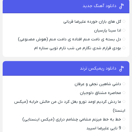
دانلود آهنگ جدید
گل های باران خورده علیرضا قربانی
ادا سینا پارسیان
دل بسته ی نامت منم افتاده ی دامت منم (هوش مصنوعی)
بودی قرارم شدی نگارم من شب تارم تویی ستاره ام
دانلود ریمیکس ترند
داشی شاهین نجفی و عرفان
محاصره مشتاق دلوجیان
ما ردش کردیم اومد تورو بغل کرد دل من حالش خرابه (میکس
اینستا)
خط به خط میزنم مشامی چشامم دراری (میکس اینستایی)
9 تایی علیرضا اسپید