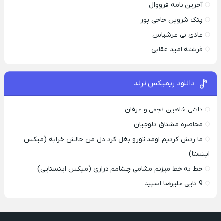
آخرین نامه فرووال
پتک شروین حاجی پور
عادی نی عرشیاس
فرشته امید عقابی
دانلود ریمیکس ترند
داشی شاهین نجفی و عرفان
محاصره مشتاق دلوجیان
ما ردش کردیم اومد تورو بغل کرد دل من حالش خرابه (میکس
اینستا)
خط به خط میزنم مشامی چشامم دراری (میکس اینستایی)
9 تایی علیرضا اسپید