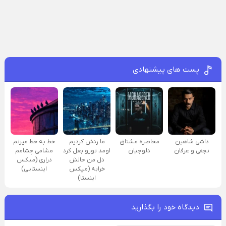
پست های پیشنهادی
داشی شاهین
محاصره مشتاق
ما ردش کردیم
خط به خط میزنم
نجفی و عرفان
دلوجیان
اومد تورو بغل کرد
مشامی چشامم
دل من حالش
دراری (میکس
خرابه (میکس
اینستایی)
اینستا)
دیدگاه خود را بگذارید