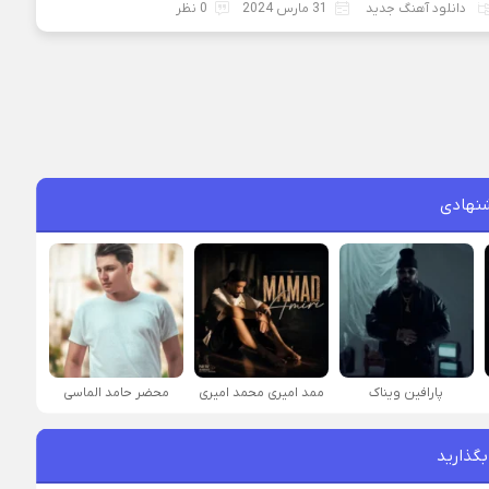
دانلود آهنگ جدید
31 مارس 2024
0 نظر
نهادی
پارافين ویناک
ممد امیری محمد امیری
محضر حامد الماسی
بگذارید