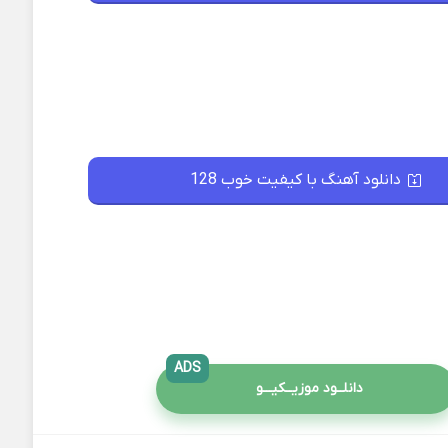
دانلود آهنگ با کیفیت خوب 128
ADS
دانلــود موزیــکیـــو