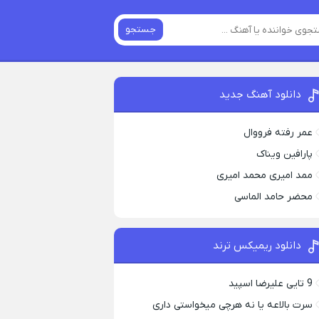
جستجو
دانلود آهنگ جدید
عمر رفته فرووال
پارافين ویناک
ممد امیری محمد امیری
محضر حامد الماسی
دانلود ریمیکس ترند
9 تایی علیرضا اسپید
سرت بالاعه یا نه هرچی میخواستی داری