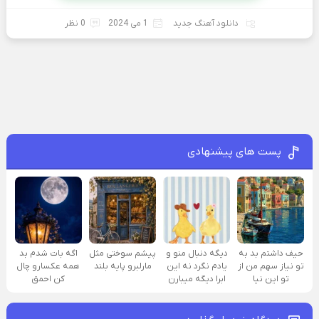
دانلود آهنگ جدید
1 می 2024
0 نظر
پست های پیشنهادی
حیف داشتم بد به
دیگه دنبال منو و
پیشم سوختی مثل
اگه بات شدم بد
تو نیاز سهم من از
یادم نگرد نه این
مارلبرو پایه بلند
همه عکسارو چال
تو این نیا
ابرا دیگه میبارن
کن احمق