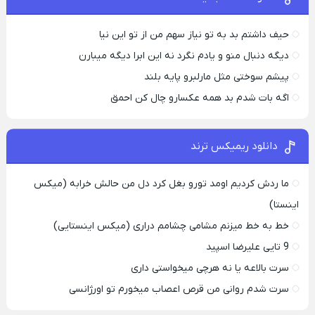
حیف داشتم بد به تو نیاز سهم من از تو این نیا
دیگه دنبال منو و یادم نگرد نه این ابرا دیگه میبارن
پیشم سوختی مثل مارلبرو پایه بلند
اگه بات شدم بد همه عکسارو چال کن احمق
دانلود ریمیکس ترند
ما ردش کردیم اومد تورو بغل کرد دل من حالش خرابه (میکس
اینستا)
خط به خط میزنم مشامی چشامم دراری (میکس اینستایی)
9 تایی علیرضا اسپید
سرت بالاعه یا نه هرچی میخواستی داری
سرت شدم روانی من قرص اعصاب میخورم تو اورژانسی