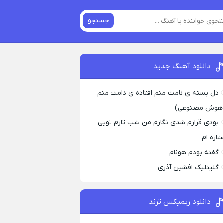
جستجو
دانلود آهنگ جدید
دل بسته ی نامت منم افتاده ی دامت منم
هوش مصنوعی)
بودی قرارم شدی نگارم من شب تارم تویی
تاره ام
گفته بودم هونام
گلینلیک افشین آذری
دانلود ریمیکس ترند