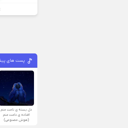
پست های پیش
دل بسته ی نامت منم
افتاده ی دامت منم
(هوش مصنوعی)