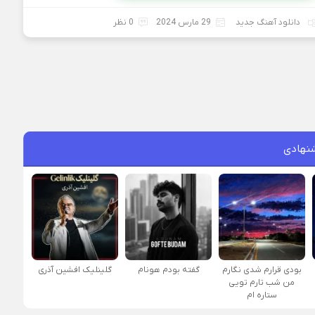
دانلود آهنگ جدید
29 مارس 2024
0 نظر
نهادی
بودی قرارم شدی نگارم
گفته بودم هونام
گلینلیک افشین آذری
من شب تارم تویی
ستاره ام