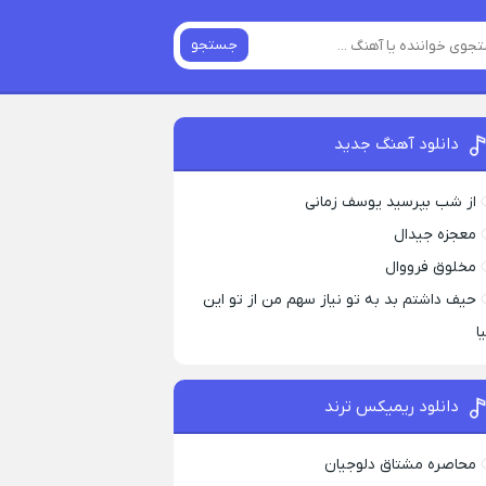
جستجو
دانلود آهنگ جدید
از شب بپرسید یوسف زمانی
معجزه جیدال
مخلوق فرووال
حیف داشتم بد به تو نیاز سهم من از تو این
ا
دانلود ریمیکس ترند
محاصره مشتاق دلوجیان