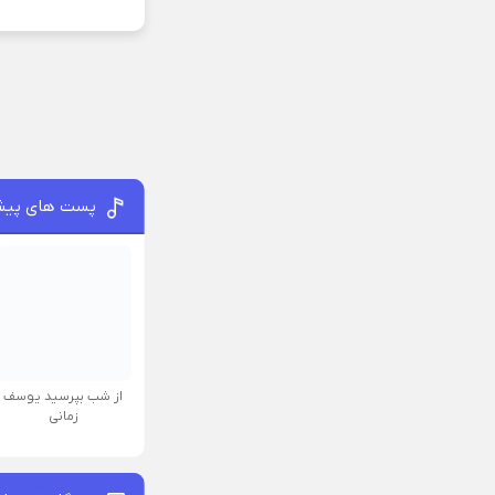
پست های پیش
از شب بپرسید یوسف
زمانی