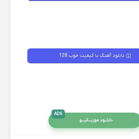
دانلود آهنگ با کیفیت خوب 128
ADS
دانلــود موزیــکیـــو