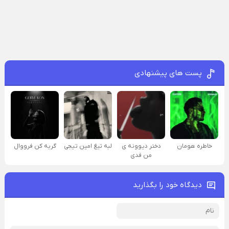
پست های پیشنهادی
خاطره هومان
دختر دیوونه‌ ی
لبه تیغ امین تیجی
گریه کن فرووال
من فدی
دیدگاه خود را بگذارید