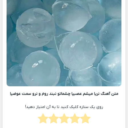
متن آهنگ نریا میشم عصبیا چشماتو نبند روم و نرو سمت عوضیا
روی یک ستاره کلیک کنید تا به آن امتیاز دهید!