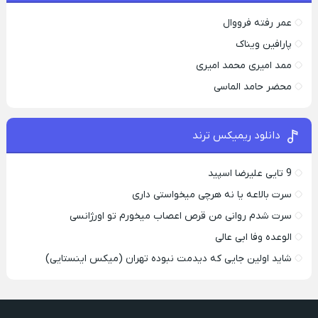
عمر رفته فرووال
پارافين ویناک
ممد امیری محمد امیری
محضر حامد الماسی
دانلود ریمیکس ترند
9 تایی علیرضا اسپید
سرت بالاعه یا نه هرچی میخواستی داری
سرت شدم روانی من قرص اعصاب میخورم تو اورژانسی
الوعده وفا ابی عالی
شاید اولین جایی که دیدمت نبوده تهران (میکس اینستایی)