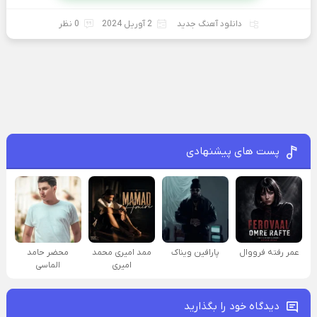
دانلود آهنگ جدید
2 آوریل 2024
0 نظر
پست های پیشنهادی
عمر رفته فرووال
پارافين ویناک
ممد امیری محمد
محضر حامد
امیری
الماسی
دیدگاه خود را بگذارید