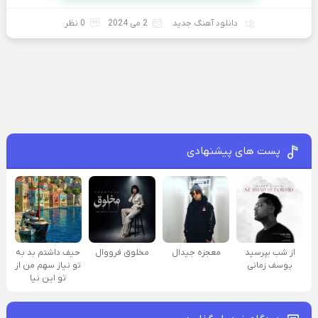
دانلود آهنگ جدید
2 می 2024
0 نظر
پست های پیشنهادی
از شب بپرسید
معجزه جیدال
مخلوق فرووال
حیف داشتم بد به
یوسف زمانی
تو نیاز سهم من از
تو این نیا