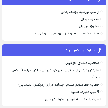
از شب بپرسید یوسف زمانی
معجزه جیدال
مخلوق فرووال
حیف داشتم بد به تو نیاز سهم من از تو این نیا
دانلود ریمیکس ترند
محاصره مشتاق دلوجیان
ما ردش کردیم اومد تورو بغل کرد دل من حالش خرابه (میکس
اینستا)
خط به خط میزنم مشامی چشامم دراری (میکس اینستایی)
9 تایی علیرضا اسپید
سرت بالاعه یا نه هرچی میخواستی داری