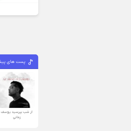
پست های پیش
از شب بپرسید یوسف
زمانی