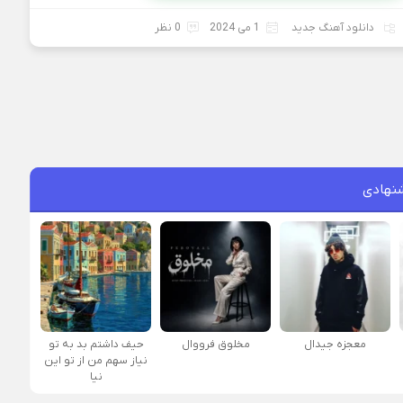
دانلود آهنگ جدید
1 می 2024
0 نظر
نهادی
معجزه جیدال
مخلوق فرووال
حیف داشتم بد به تو
نیاز سهم من از تو این
نیا