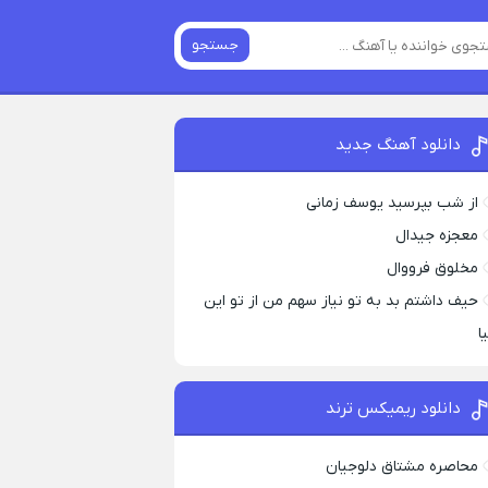
جستجو
دانلود آهنگ جدید
از شب بپرسید یوسف زمانی
معجزه جیدال
مخلوق فرووال
حیف داشتم بد به تو نیاز سهم من از تو این
ا
دانلود ریمیکس ترند
محاصره مشتاق دلوجیان