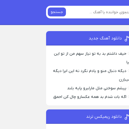
جستجو
دانلود آهنگ جدید
حیف داشتم بد به تو نیاز سهم من از تو این
ا
دیگه دنبال منو و یادم نگرد نه این ابرا دیگه
یبارن
پیشم سوختی مثل مارلبرو پایه بلند
اگه بات شدم بد همه عکسارو چال کن احمق
دانلود ریمیکس ترند