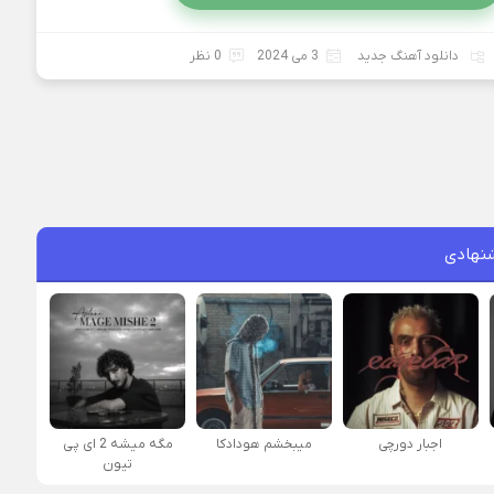
دانلود آهنگ جدید
3 می 2024
0 نظر
نهادی
اجبار دورچی
میبخشم هودادکا
مگه میشه 2 ای پی
تیون