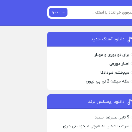
جستجو
دانلود آهنگ جدید
برای تو پوری و مهیار
اجبار دورچی
میبخشم هودادکا
مگه میشه 2 ای پی تیون
دانلود ریمیکس ترند
9 تایی علیرضا اسپید
سرت بالاعه یا نه هرچی میخواستی داری