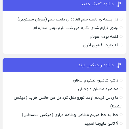
دانلود آهنگ جدید
دل بسته ی نامت منم افتاده ی دامت منم (هوش مصنوعی)
بودی قرارم شدی نگارم من شب تارم تویی ستاره ام
گفته بودم هونام
گلینلیک افشین آذری
دانلود ریمیکس ترند
داشی شاهین نجفی و عرفان
محاصره مشتاق دلوجیان
ما ردش کردیم اومد تورو بغل کرد دل من حالش خرابه (میکس
اینستا)
خط به خط میزنم مشامی چشامم دراری (میکس اینستایی)
9 تایی علیرضا اسپید