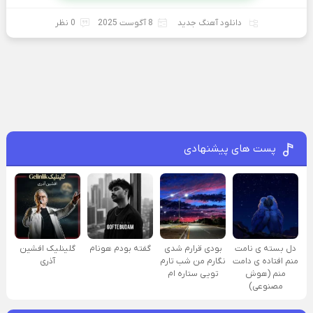
دانلود آهنگ جدید
8 آگوست 2025
0 نظر
پست های پیشنهادی
دل بسته ی نامت
بودی قرارم شدی
گفته بودم هونام
گلینلیک افشین
منم افتاده ی دامت
نگارم من شب تارم
آذری
منم (هوش
تویی ستاره ام
مصنوعی)