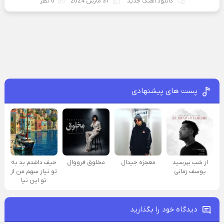
دانلود آهنگ جدید
31 مارس 2024
0 نظر
پست های پیشنهادی
از شب بپرسید
معجزه جیدال
مخلوق فرووال
حیف داشتم بد به
یوسف زمانی
تو نیاز سهم من از
تو این نیا
دیدگاه خود را بگذارید