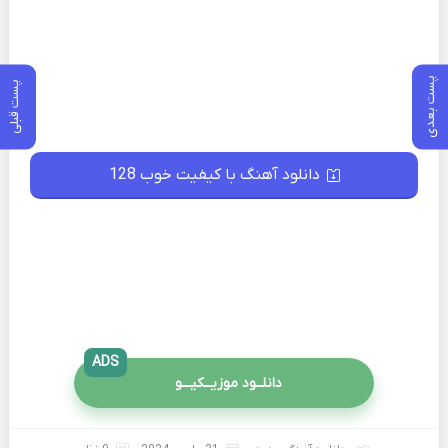
پست بعدی
پست قبلی
دانلود آهنگ با کیفیت خوب 128
ADS
دانلــود موزیــکیـــو