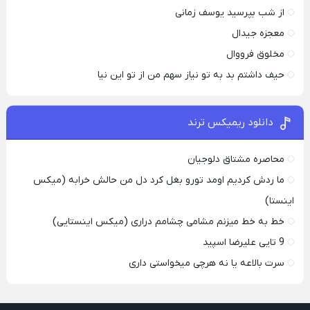
از شب بپرسید یوسف زمانی
معجزه جیدال
مخلوق فرووال
حیف داشتم بد به تو نیاز سهم من از تو این نیا
دانلود ریمیکس ترند
محاصره مشتاق دلوجیان
ما ردش کردیم اومد تورو بغل کرد دل من حالش خرابه (میکس
اینستا)
خط به خط میزنم مشامی چشامم دراری (میکس اینستایی)
9 تایی علیرضا اسپید
سرت بالاعه یا نه هرچی میخواستی داری