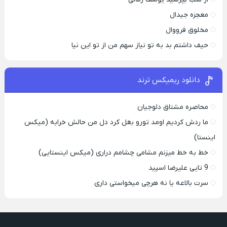
معجزه جیدال
مخلوق فرووال
حیف داشتم بد به تو نیاز سهم من از تو این نیا
دانلود ریمیکس ترند
محاصره مشتاق دلوجیان
ما ردش کردیم اومد تورو بغل کرد دل من حالش خرابه (میکس
اینستا)
خط به خط میزنم مشامی چشامم دراری (میکس اینستایی)
9 تایی علیرضا اسپید
سرت بالاعه یا نه هرچی میخواستی داری