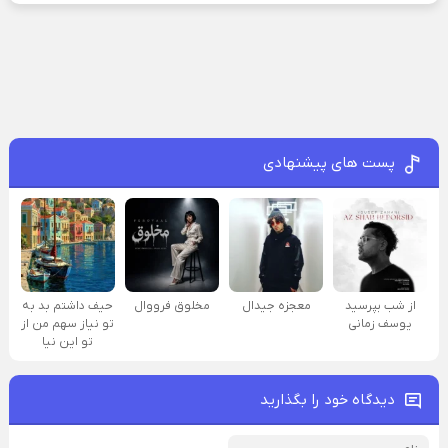
پست های پیشنهادی
از شب بپرسید
معجزه جیدال
مخلوق فرووال
حیف داشتم بد به
یوسف زمانی
تو نیاز سهم من از
تو این نیا
دیدگاه خود را بگذارید