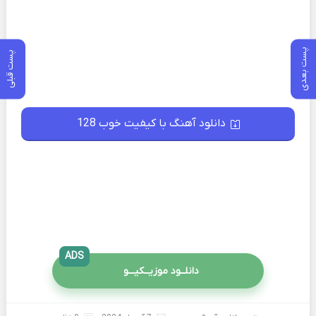
پست بعدی
پست قبلی
دانلود آهنگ با کیفیت خوب 128
ADS
دانلــود موزیــکیـــو