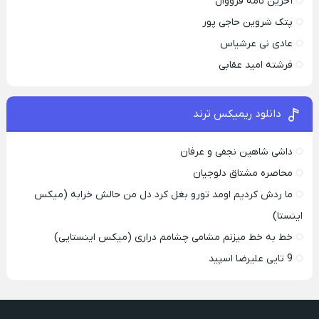
آخرین نامه فرووال
پتک شروین حاجی پور
عادی نی عرشیاس
فرشته امید عقابی
دانلود ریمیکس ترند
داشی شاهین نجفی و عرفان
محاصره مشتاق دلوجیان
ما ردش کردیم اومد تورو بغل کرد دل من حالش خرابه (میکس
اینستا)
خط به خط میزنم مشامی چشامم دراری (میکس اینستایی)
9 تایی علیرضا اسپید