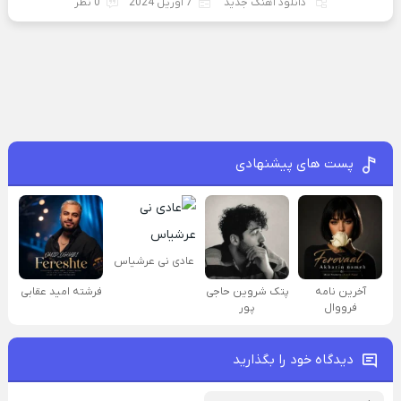
دانلود آهنگ جدید
7 آوریل 2024
0 نظر
پست های پیشنهادی
عادی نی عرشیاس
آخرین نامه
پتک شروین حاجی
فرشته امید عقابی
فرووال
پور
دیدگاه خود را بگذارید