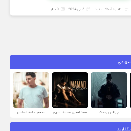
دانلود آهنگ جدید
5 می 2024
0 نظر
نهادی
پارافين ویناک
ممد امیری محمد امیری
محضر حامد الماسی
بگذارید