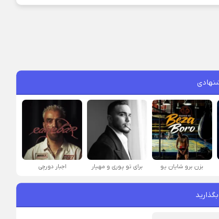
نهادی
بزن برو شایان یو
برای تو پوری و مهیار
اجبار دورچی
بگذارید