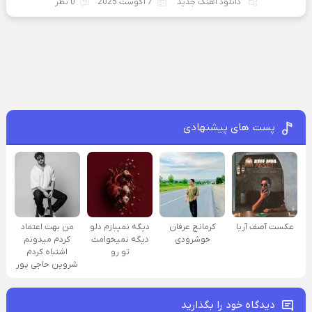
دانلود آهنگ جدید
7 آگوست 2025
0 نظر
پست های پیشنهادی
عکست آصف آریا
کرمانچ عرفان
دیگه نمیبازم دلو
من بهت اعتماد
خوشرودی
دیگه نمیخوامت
کردم میدونم
تو رو
اشتباه کردم
شروین حاجی پور
دیدگاه خود را بگذارید