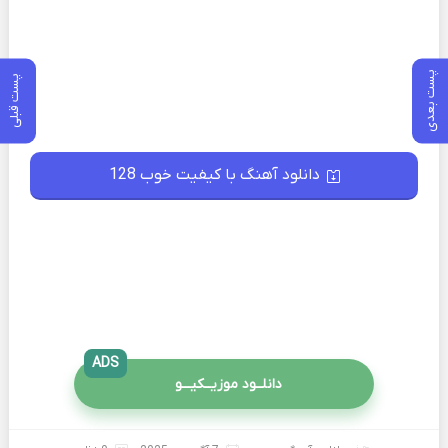
پست بعدی
پست قبلی
دانلود آهنگ با کیفیت خوب 128
ADS
دانلــود موزیــکیـــو