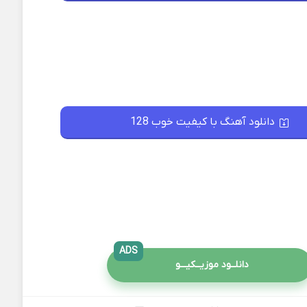
دانلود آهنگ با کیفیت خوب 128
ADS
دانلــود موزیــکیـــو