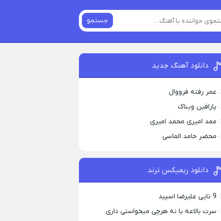
جستجو
دانلود آهنگ جدید
عمر رفته فرووال
پارافين ویناک
ممد امیری محمد امیری
محضر حامد الماسی
دانلود ریمیکس ترند
9 تایی علیرضا اسپید
سرت بالاعه یا نه هرچی میخواستی داری