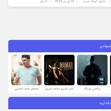
دانلود آهنگ جدید
20 آوریل 2024
0 نظر
نهادی
پارافين ویناک
ممد امیری محمد امیری
محضر حامد الماسی
بگذارید