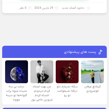
دانلود آهنگ جدید
29 مارس 2024
0 نظر
پست های پیشنهادی
کرمانچ عرفان
دیگه نمیبازم دلو
من بهت اعتماد
درخت بی بته
خوشرودی
دیگه نمیخوامت
کردم میدونم
نمیده میوه برات
تو رو
اشتباه کردم
گلوله‌ها تو سینه
شروین حاجی پور
جوونا