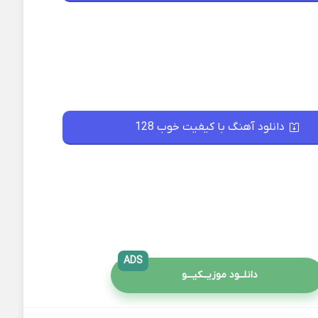
دانلود آهنگ با کیفیت خوب 128
ADS
دانلــود موزیــکیـــو