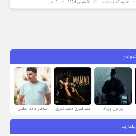
دانلود آهنگ جدید
31 مارس 2024
0 نظر
نهادی
پارافين ویناک
ممد امیری محمد امیری
محضر حامد الماسی
بگذارید