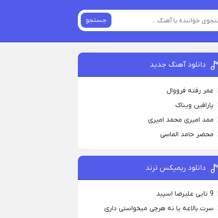
جستجو
دانلود آهنگ جدید
عمر رفته فرووال
پارافين ویناک
ممد امیری محمد امیری
محضر حامد الماسی
دانلود ریمیکس ترند
9 تایی علیرضا اسپید
سرت بالاعه یا نه هرچی میخواستی داری