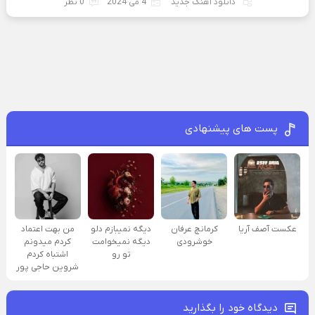
دانلود آهنگ جدید
4 می 2024
0 نظر
پست های پیشنهادی
عکست آصف آریا
کرمانچ عرفان
دیگه نمیبازم دلو
من بهت اعتماد
خوشرودی
دیگه نمیخوامت
کردم میدونم
تو رو
اشتباه کردم
شروین حاجی پور
دیدگاه خود را بگذارید