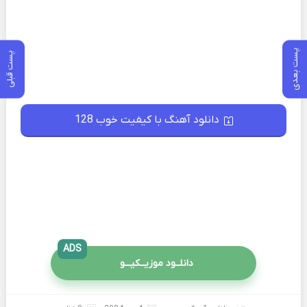
پست بعدی
پست قبلی
دانلود آهنگ با کیفیت خوب 128
ADS
دانلــود موزیــکیـــو