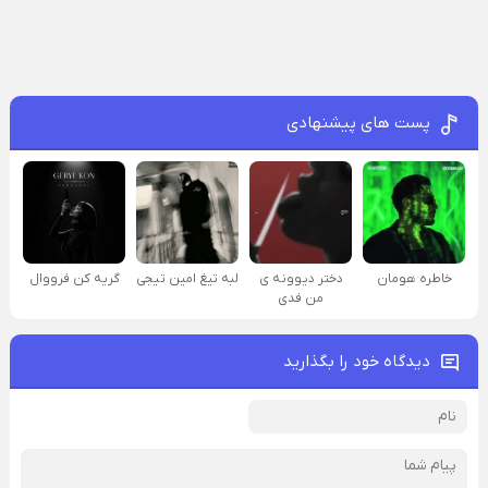
پست های پیشنهادی
خاطره هومان
دختر دیوونه‌ ی
لبه تیغ امین تیجی
گریه کن فرووال
من فدی
دیدگاه خود را بگذارید