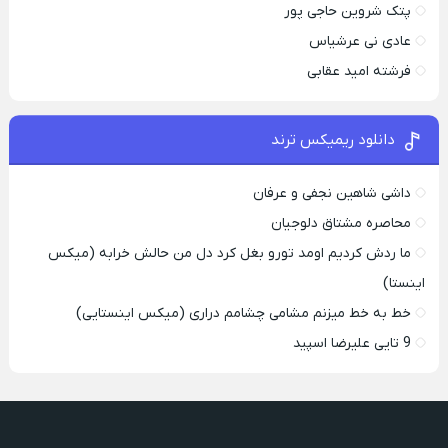
پتک شروین حاجی پور
عادی نی عرشیاس
فرشته امید عقابی
دانلود ریمیکس ترند
داشی شاهین نجفی و عرفان
محاصره مشتاق دلوجیان
ما ردش کردیم اومد تورو بغل کرد دل من حالش خرابه (میکس
اینستا)
خط به خط میزنم مشامی چشامم دراری (میکس اینستایی)
9 تایی علیرضا اسپید