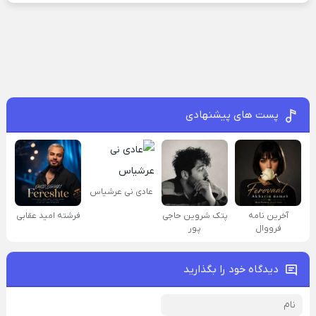
پست های پیشنهادی
عادی نی عرشیاس
آخرین نامه
پتک شروین حاجی
فرشته امید عقابی
فرووال
پور
دیدگاه خود را بگذارید