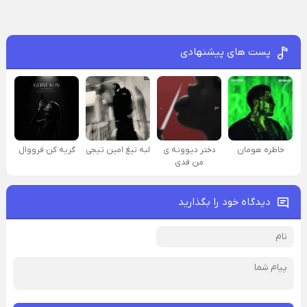
پست های پیشنهادی
خاطره هومان
دختر دیوونه‌ ی
لبه تیغ امین تیجی
گریه کن فرووال
من فدی
دیدگاه خود را بگذارید