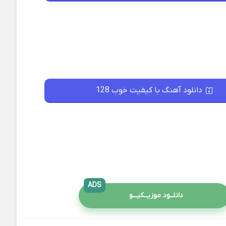
دانلود آهنگ با کیفیت خوب 128
ADS
دانلــود موزیــکیـــو