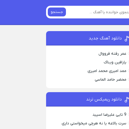
جستجو
دانلود آهنگ جدید
عمر رفته فرووال
پارافين ویناک
ممد امیری محمد امیری
محضر حامد الماسی
دانلود ریمیکس ترند
9 تایی علیرضا اسپید
سرت بالاعه یا نه هرچی میخواستی داری