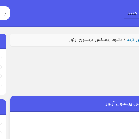
جدید
س ترند
/
دانلود ریمیکس پریشون آرتور
س پریشون آرتور