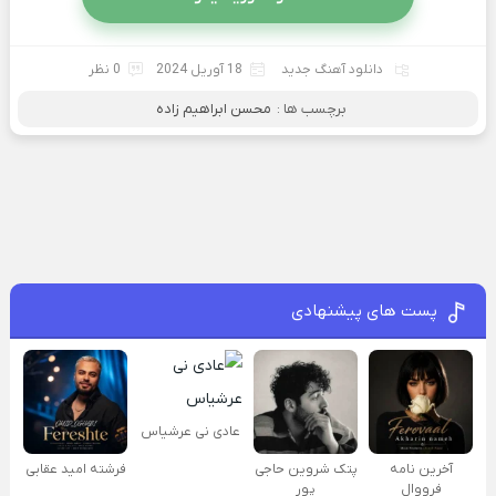
دانلود آهنگ جدید
18 آوریل 2024
0 نظر
برچسب ها :
محسن ابراهیم زاده
پست های پیشنهادی
عادی نی عرشیاس
آخرین نامه
پتک شروین حاجی
فرشته امید عقابی
فرووال
پور