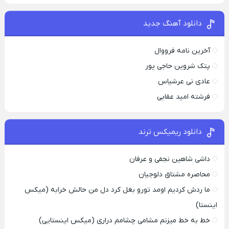
دانلود آهنگ جدید
آخرین نامه فرووال
پتک شروین حاجی پور
عادی نی عرشیاس
فرشته امید عقابی
دانلود ریمیکس ترند
داشی شاهین نجفی و عرفان
محاصره مشتاق دلوجیان
ما ردش کردیم اومد تورو بغل کرد دل من حالش خرابه (میکس
اینستا)
خط به خط میزنم مشامی چشامم دراری (میکس اینستایی)