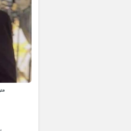
متن
ا