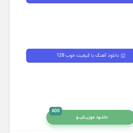
دانلود آهنگ با کیفیت خوب 128
ADS
دانلــود موزیــکیـــو